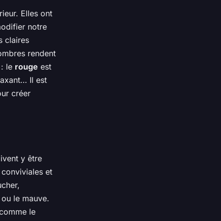
ieur. Elles ont
odifier notre
 claires
sombres rendent
 : le
rouge
est
laxant… Il est
our créer
ivent y être
 conviviales et
ucher,
u ou le mauve.
s comme le