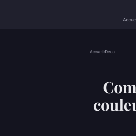
Accuei
Accueil
›
Déco
Comm
coule