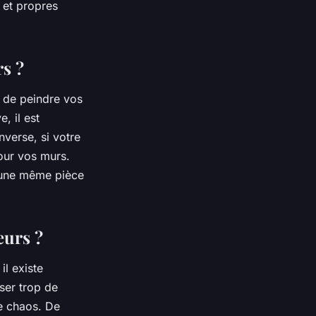
s et propres
s ?
 de peindre vos
, il est
nverse, si votre
pour vos murs.
 une même pièce
eurs ?
l existe
iser trop de
e chaos. De