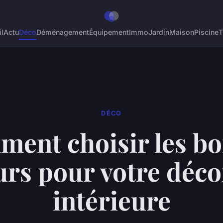
l
Actu
Déco
Déménagement
Équipement
Immo
Jardin
Maison
Piscine
T
DÉCO
ent choisir les b
urs pour votre déco
intérieure