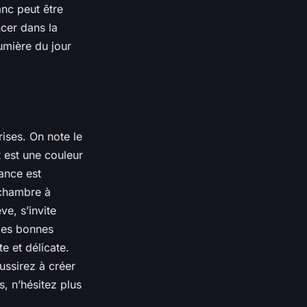
anc peut être
ncer dans la
umière du jour
ises. On note le
t est une couleur
ance est
 chambre à
êve, s’invite
 les bonnes
e et délicate.
ussirez à créer
s, n’hésitez plus